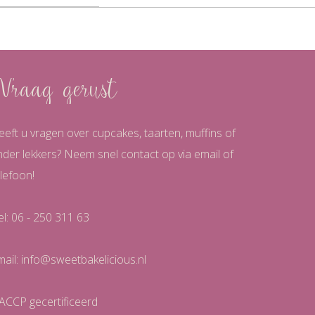
Vraag gerust
eeft u vragen over cupcakes, taarten, muffins of
nder lekkers? Neem snel contact op via email of
lefoon!
el: 06 - 250 311 63
mail:
info@sweetbakelicious.nl
ACCP gecertificeerd