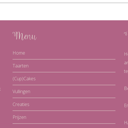
Menu
Home
H
a
Taarten
te
(Cup)Cakes
B
k
Vullingen
Creaties
E
Prijzen
H