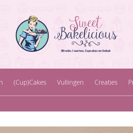
n
(Cup)Cakes
Vullingen
Creaties
P