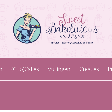
n
(Cup)Cakes
Vullingen
Creaties
P