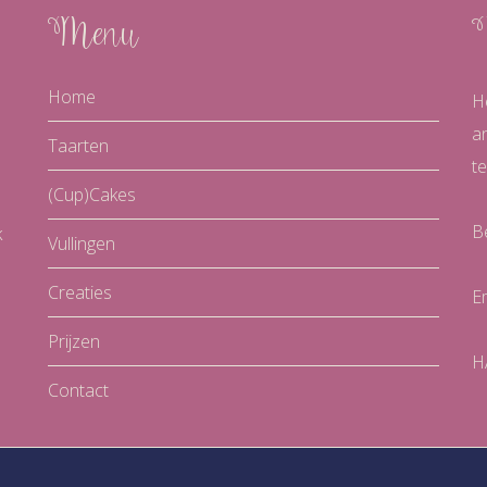
Menu
Home
H
a
Taarten
te
(Cup)Cakes
B
k
Vullingen
Creaties
E
Prijzen
H
Contact