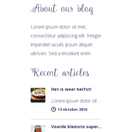
About our blog
Lorem ipsum dolor sit met,
consectetur adipiscing elit. Integer
imperdiet iaculis ipsum aliquet
ultricies. Sed a tincidunt enim.
Recent articles
Het is weer herfst!
Lorem ipsum dolor sit met, consectetur adipiscing elit. Integer imperdiet iaculis ipsum aliquet ultricies. Sed a tincidunt enim. Mecenas ultraces…
13 oktober 2016
Voorde kleinste superheld!