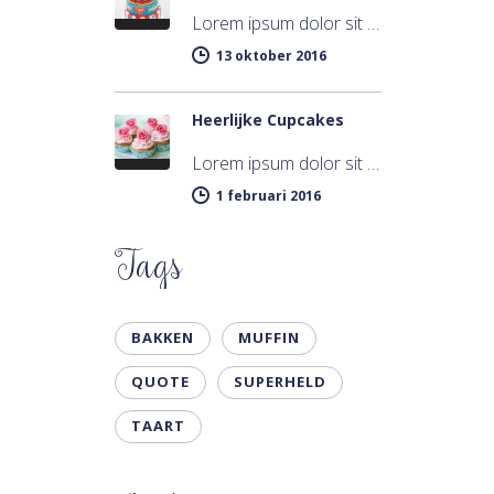
Lorem ipsum dolor sit met, consectetur adipiscing elit. Integer imperdiet iaculis ipsum aliquet ultricies. Sed a tincidunt enim. Mecenas ultraces…
13 oktober 2016
Heerlijke Cupcakes
Lorem ipsum dolor sit met, consectetur adipiscing elit. Integer imperdiet iaculis ipsum aliquet ultricies. Sed a tincidunt enim. Mecenas ultraces…
1 februari 2016
Tags
BAKKEN
MUFFIN
QUOTE
SUPERHELD
TAART