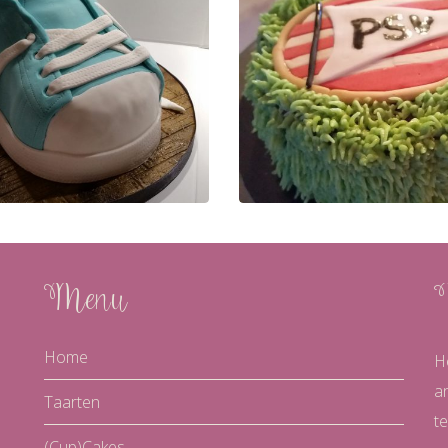
Menu
Home
H
a
Taarten
te
(Cup)Cakes