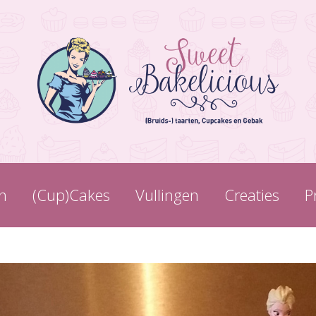
n
(Cup)Cakes
Vullingen
Creaties
P